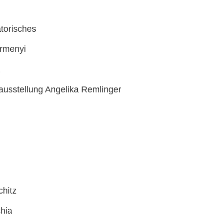
torisches
örmenyi
z
ausstellung Angelika Remlinger
hitz
hia