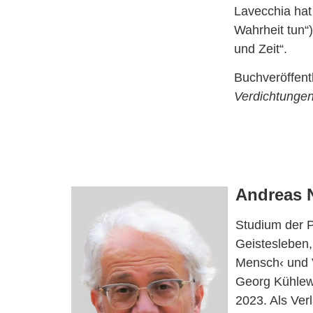
Lavecchia hat
Wahrheit tun“
und Zeit“.
Buchveröffent
Verdichtunge
Andreas 
Studium der P
Geistesleben,
Mensch‹ und V
Georg Kühlewi
2023. Als Ver