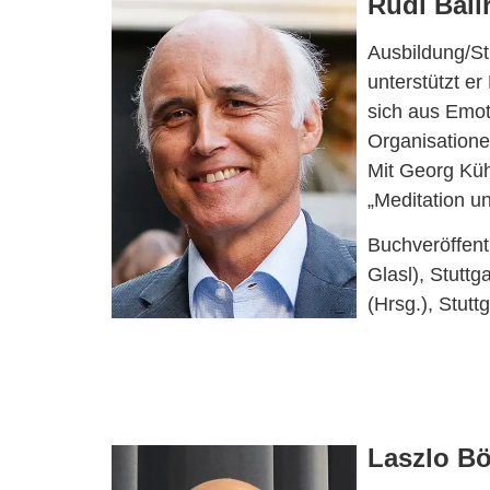
Rudi Ball
Ausbildung/St
unterstützt er
sich aus Emot
Organisatione
Mit Georg Kü
„Meditation u
Buchveröffen
Glasl), Stuttg
(Hrsg.), Stutt
Laszlo B