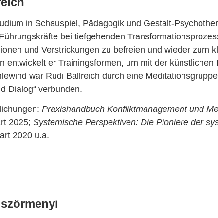
reich
udium in Schauspiel, Pädagogik und Gestalt-Psychothera
 Führungskräfte bei tiefgehenden Transformationsprozesse
ionen und Verstrickungen zu befreien und wieder zum k
n entwickelt er Trainingsformen, um mit der künstlichen
hlewind war Rudi Ballreich durch eine Meditationsgru
nd Dialog“ verbunden.
tlichungen:
Praxishandbuch Konfliktmanagement und Med
art 2025;
Systemische Perspektiven: Die Pioniere der s
gart 2020 u.a.
öszörmenyi