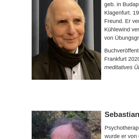
geb. in Budape
Klagenfurt. 1
Freund. Er ve
Kühlewind ver
von Übungsgr
Buchveröffen
Frankfurt 202
meditatives Ü
Sebastian
Psychotherape
wurde er von 