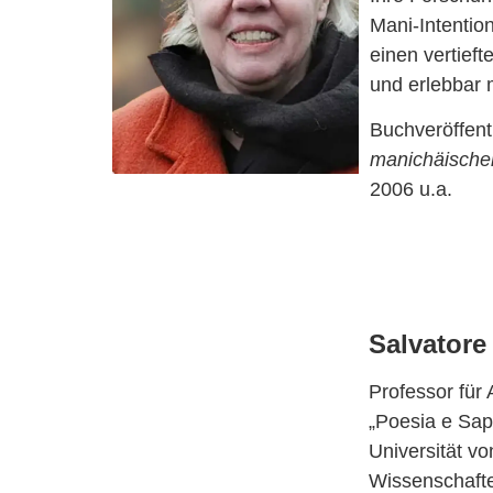
Mani-Intentio
einen vertief
und erlebbar
Buchveröffen
manichäisch
2006 u.a.
Salvatore
Professor für
„Poesia e Sap
Universität vo
Wissenschafte