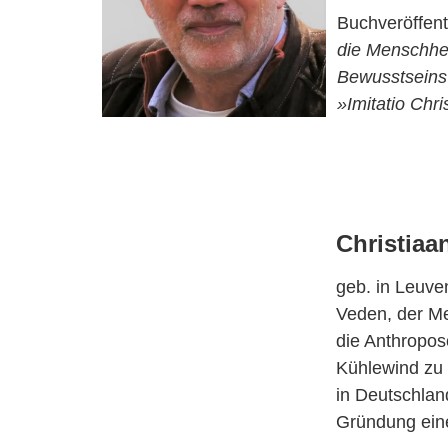
Buchveröffen
die Menschhe
Bewusstseins 
»Imitatio Chr
Christiaa
geb. in Leuve
Veden, der Me
die Anthropos
Kühlewind zu e
in Deutschlan
Gründung ein